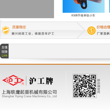
KWⅡ手推单轨小车
..