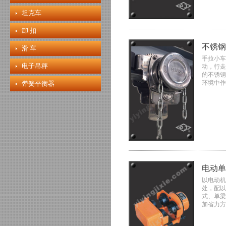
坦克车
卸 扣
不锈钢
滑 车
手拉小车
电子吊秤
动，行走
的不锈钢
环境中作
弹簧平衡器
电动单
以电动机
处，配以
式、单梁
加省力方