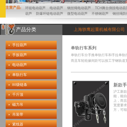
主营产品:
环链电动葫芦
电动葫芦
钢丝绳电动葫芦
TCH舞台倒挂电动葫
葫芦
防爆环链电动葫芦
微型电动葫芦
不锈钢葫芦
钢丝绳防
产品分类
上海轶鹰起重机械有限公司
手拉葫芦
单轨行车系列
手扳葫芦
单轨行车分手推单轨行车和手拉单轨
而且车轮轮缘间距可以按工字钢轨道
电动葫芦
单轨行车
80级链条
新款手
沪工新款
千斤顶
能，能自
上，而且
磁力吊
宽度要求
方，可组
吊装带
紧线器