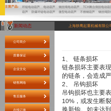
主营产品:
环链电动葫芦
电动葫芦
钢丝绳电动葫芦
TCH舞台倒挂电动葫
葫芦
防爆环链电动葫芦
微型电动葫芦
不锈钢葫芦
钢丝绳防
新闻动态
上海轶鹰起重机械有限公
公司简介
质量保证
1、 链条损坏
链条损坏主要表
企业文化
的链条，会造成
2、 吊钩损坏
销售网络
吊钩损坏也主要
售后服务
10%，或发生断
换新钩。如未达
在线订单