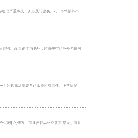
会造成严重事故，务必及时更换。2、 吊钩损坏吊
铝青铜、铍 青铜作为毛坯，防暴手拉葫芦外壳采用
，一旦出现事故就要自己承担所有责任。正常情况
弹性变形的情况，而且负载会比空载变 形大，而且