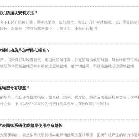
重机防撞块安装方法？
考下1.起升限位开关：重锤式限位、旋转限位，防止起升行程过极限。 2.起重量限制器
限位、双限位（带有预减速限位），防止大、小车运行超 过
丝绳电动葫芦怎样降低噪音？
芦，润滑良好时噪音就低，定期做润滑保养，补充润滑油或润滑脂，所有转动部位都
动葫芦常用钢丝绳品种有磷化涂层钢丝绳、镀锌钢丝绳、不锈钢丝绳或涂塑钢丝绳
丝绳型号有哪些？
的型号，包括许多技术指标，如直径、结构、强度级、绳芯及表面涂层种类等，这些
种之多。下面以钢丝绳直径为例进行简单介绍，在GB/T9944-2015
丝表面锰系磷化膜越厚使用寿命越长
曳引驱动的，就是依靠曳引轮槽与电梯钢丝绳的互相摩擦，把曳引机产生的动力传递