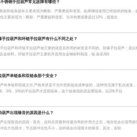
04不锈钢手拉葫芦常见故障有哪些？
链条损坏链条损坏主要表现为断裂、严重磨损和变形。如果继续使用已经损坏的链条，
也主要表现为：断裂、严重磨损和变形。当吊钩磨损量超过10%，或发生
爆手拉葫芦和环链手拉葫芦有什么不同之处？
手拉葫芦和环链手拉葫芦做主要的就是其所用的材质是不同的。防爆手拉葫芦：是以
铜合金材料。环链手拉葫芦主要机件选用合金钢材料制造，链 条采用8
拉葫芦单链条和双链条那个安全？
芦有单链和双链之分,严格来讲是不允许把双链改成单链的，这种情况属于私自改装
吨、3吨、5吨的手拉葫芦才是双链条，这个链条指的是起重链条。以2吨手拉
动葫芦出现噪音的原因是什么？
芦出现噪音的原因：首先，齿轮在荷载和传递功率的作用力之后，啮合吃会出现弯曲
冲击力也很大，节点脉冲击也不小，这样就会出现很大的噪音。其次，齿轮