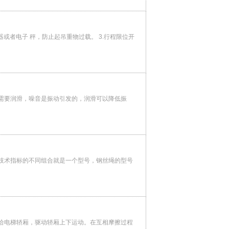
或者电子 秤，防止起吊重物过载。 3.行程限位开
需要润滑，噪音是振动引发的，润滑可以降低振
技术指标的不同组合就是一个型号，钢丝绳的型号
给电梯轿厢，驱动轿厢上下运动。在互相摩擦过程