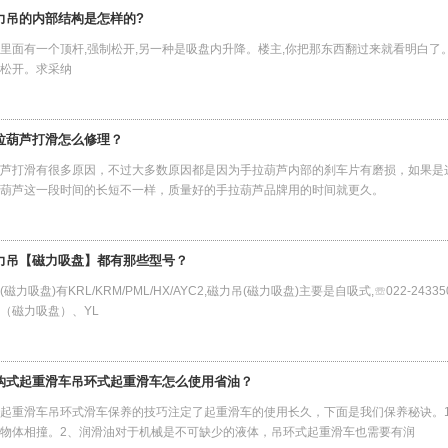
力吊的内部结构是怎样的?
里面有一个顶杆,强制松开,另一种是吸盘内升降。楼主,你把那东西翻过来就看明白了
松开。求采纳
拉葫芦打滑怎么修理？
芦打滑有很多原因，不过大多数原因都是因为手拉葫芦内部的刹车片有磨损，如果是
拉葫芦这一段时间的长短不一样，质量好的手拉葫芦品牌用的时间就更久。
力吊【磁力吸盘】都有那些型号？
(磁力吸盘)有KRL/KRM/PML/HX/AYC2,磁力吊(磁力吸盘)主要是自吸式,☏022-24
（磁力吸盘）、YL
钩式起重滑车吊环式起重滑车怎么使用省油？
起重滑车吊环式滑车保养的技巧注定了起重滑车的使用长久，下面是我们保养秘诀。
物体相撞。2、润滑油对于机械是不可缺少的液体，吊环式起重滑车也需要有润