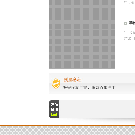
中，有
手
"手拉
芦采用
..