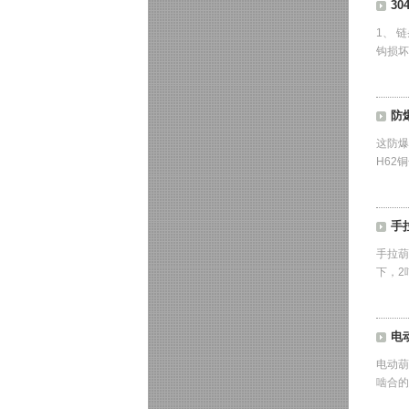
3
1、 
钩损坏
防
这防爆
H62
手
手拉葫
下，2
电
电动葫
啮合的