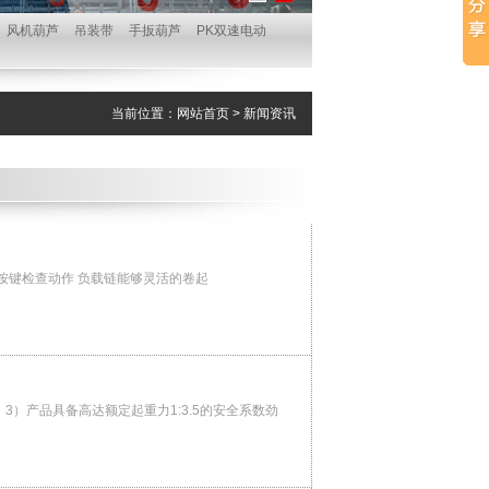
风机葫芦
吊装带
手扳葫芦
PK双速电动
当前位置：
网站首页
>
新闻资讯
下按键检查动作 负载链能够灵活的卷起
3）产品具备高达额定起重力1:3.5的安全系数劲