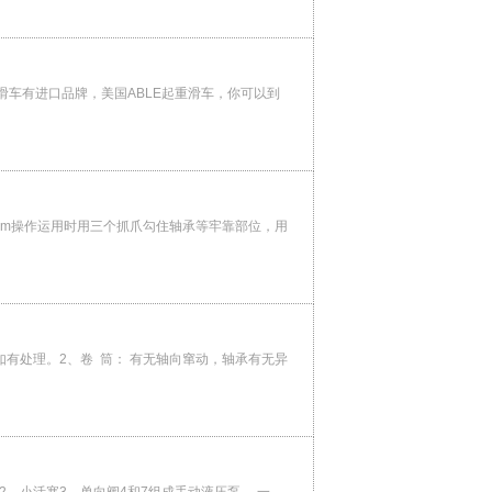
车有进口品牌，美国ABLE起重滑车，你可以到
com操作运用时用三个抓爪勾住轴承等牢靠部位，用
有处理。2、卷 筒： 有无轴向窜动，轴承有无异