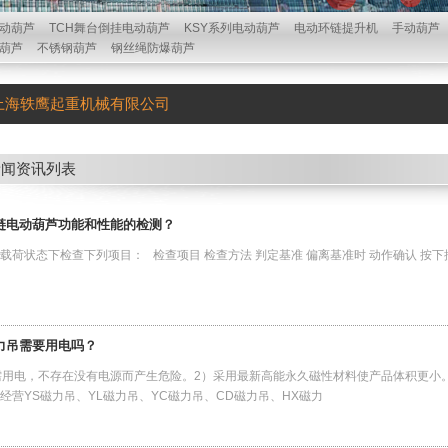
动葫芦
TCH舞台倒挂电动葫芦
KSY系列电动葫芦
电动环链提升机
手动葫芦
葫芦
不锈钢葫芦
钢丝绳防爆葫芦
上海轶鹰起重机械有限公司
新闻资讯列表
链电动葫芦功能和性能的检测？
载荷状态下检查下列项目： 检查项目 检查方法 判定基准 偏离基准时 动作确认 按
力吊需要用电吗？
无需用电，不存在没有电源而产生危险。2）采用最新高能永久磁性材料使产品体积更小。
经营YS磁力吊、YL磁力吊、YC磁力吊、CD磁力吊、HX磁力