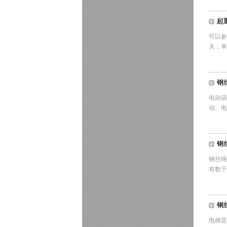
起
可以参
关：单
钢
电动葫
动。电
钢
钢丝绳
有数千
钢
电梯是