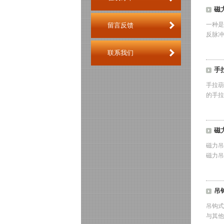
磁
一种是
留言反馈
反脉冲
联系我们
手
手拉葫
的手
磁
磁力吊
磁力吊
吊
吊钩式
与其他