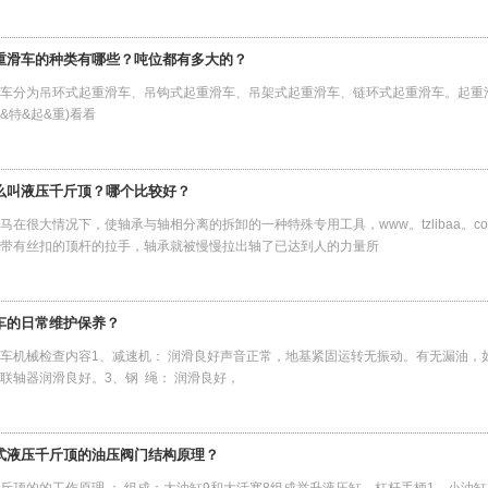
重滑车的种类有哪些？吨位都有多大的？
车分为吊环式起重滑车、吊钩式起重滑车、吊架式起重滑车、链环式起重滑车。起重滑
森&特&起&重)看看
么叫液压千斤顶？哪个比较好？
马在很大情况下，使轴承与轴相分离的拆卸的一种特殊专用工具，www。tzlibaa。
带有丝扣的顶杆的拉手，轴承就被慢慢拉出轴了已达到人的力量所
车的日常维护保养？
车机械检查内容1、减速机： 润滑良好声音正常，地基紧固运转无振动。有无漏油，如
联轴器润滑良好。3、钢 绳： 润滑良好，
式液压千斤顶的油压阀门结构原理？