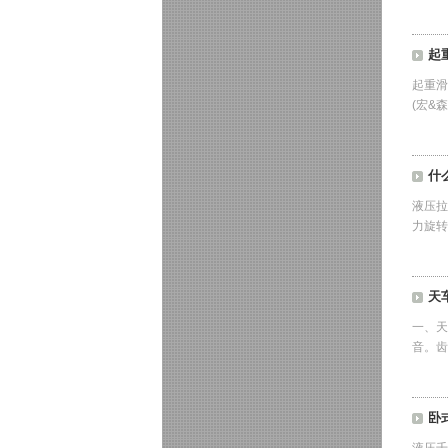
起
起重滑
(宏&
什
液压拉
力旋转
天
一、天
音。齿
卧