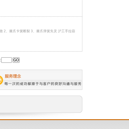
 2、棘爪卡簧断裂 3、棘爪弹簧失灵 沪工手拉葫
: