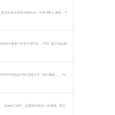
。新式的是采用脉冲磁铁,给一个脉冲吸上,再给一个
这样的只要换下刹车片就可以，不同厂家不同品牌
335083乔可维包括 PML型磁力吊（磁力吸盘）、YS
1、在操作工程中，起重滑车移动一定要稳，禁忌