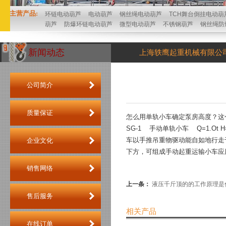
主营产品:
环链电动葫芦
电动葫芦
钢丝绳电动葫芦
TCH舞台倒挂电动葫
葫芦
防爆环链电动葫芦
微型电动葫芦
不锈钢葫芦
钢丝绳防
新闻动态
上海轶鹰起重机械有限公
公司简介
质量保证
怎么用单轨小车确定泵房高度？这
SG-1 手动单轨小车 Q=1.O
车以手推吊重物驱动能自如地行走
企业文化
下方，可组成手动起重运输小车应
销售网络
上一条：
液压千斤顶的的工作原理是
售后服务
相关产品
在线订单