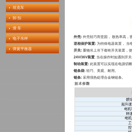
坦克车
卸 扣
滑 车
外壳:
外壳轻巧而坚固， 散热率高，
电子吊秤
逆相保护装置:
为特殊电器装置， 当
弹簧平衡器
开关:
重物吊上吊下都有开关装置，使
24V/36V装置
: 当在操作时如遇到开
制动装置:
此装置可以实现在电源切断
链条袋:
轻巧、美观、耐用。
链条:
采用强热处理合金钢链条。