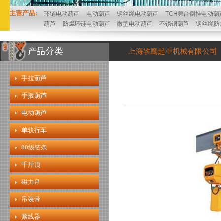
主营产品:
环链电动葫芦
电动葫芦
钢丝绳电动葫芦
TCH舞台倒挂电动葫
葫芦
防爆环链电动葫芦
微型电动葫芦
不锈钢葫芦
钢丝绳防
产品分类
上海轶鹰起重机械有限公司
手拉葫芦
手扳葫芦
电动葫芦
单轨行车
80级链条
千斤顶
磁力吊
吊装带
紧线器