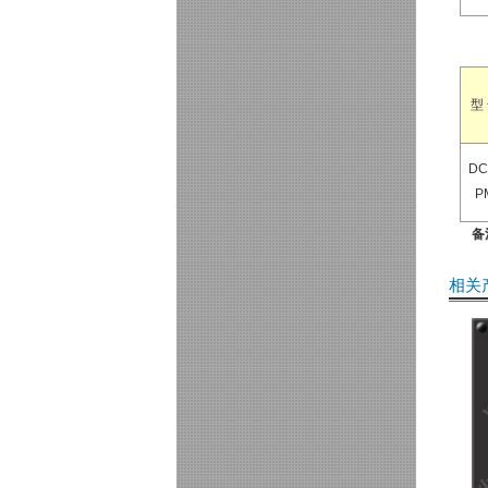
型
DC
P
备
相关