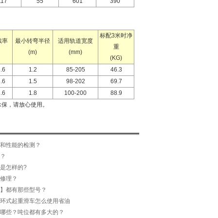
117
55
601
390
标配3米时净
续率
最小转弯半径
适用轨道宽度
重
(m)
(mm)
(KG)
.6
1.2
85-205
46.3
.6
1.5
98-202
69.7
.6
1.8
100-200
88.9
承保，请放心使用。
和性能的检测？
？
是怎样的?
修理？
】都有那些型号？
环式起重滑车怎么使用省油
哪些？吨位都有多大的？