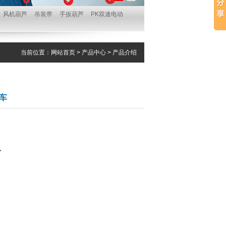
风机葫芦
吊装带
手扳葫芦
PK双速电动
当前位置：
网站首页
>
产品中心
> 产品介绍
车