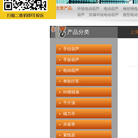
主营产品:
环链电动葫芦
电动葫芦
钢丝绳电
葫芦
防爆环链电动葫芦
微型电动
产品分类
上
手拉葫芦
手扳葫芦
电动葫芦
单轨行车
80级链条
千斤顶
磁力吊
吊装带
紧线器