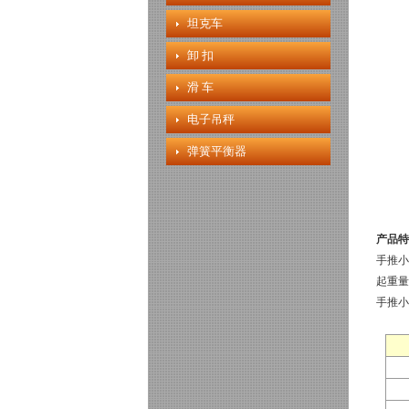
坦克车
卸 扣
滑 车
电子吊秤
弹簧平衡器
产品特
手推小
起重量
手推小