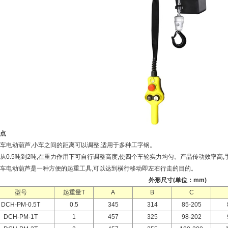
点
车电动葫芦,小车之间的距离可以调整,适用于多种工字钢。
从0.5吨到2吨,在重力作用下可自行调整高度,使四个车轮实力均匀。产品传动效率高
车电动葫芦是一种方便的起重工具,可以达到横行移动即左右行走的目的。
外形尺寸(单位：mm)
型号
起重量T
A
B
C
DCH-PM-0.5T
0.5
345
314
85-205
DCH-PM-1T
1
457
325
98-202