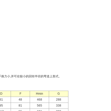
,手推力小,并可在较小的回转半径的弯道上形式。
D
F
Hmin
G
81
48
468
288
95
81
565
338