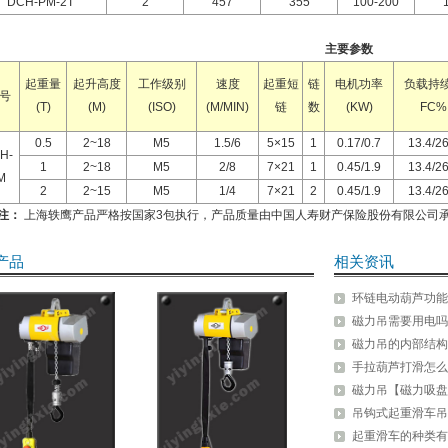
DCH-PM-2T
2
457
355
100-200
主要参数
起重量
起升高度
工作级别
速度
起重短
链
电机功率
负载持
 号
(T)
(M)
(ISO)
(M/MIN)
链
数
(KW)
FC%
0.5
2~18
M5
1.5/6
5×15
1
0.17/0.7
13.4/26
H-
1
2~18
M5
2/8
7×21
1
0.45/1.9
13.4/26
M
2
2~15
M5
1/4
7×21
2
0.45/1.9
13.4/26
注：
上海轶鹰产品严格按国家3包执行，产品质量由中国人寿财产保险股份有限公司
产品
相关资讯
环链电动葫芦功能
磁力吊需要用电吗
磁力吊的内部结构
手拉葫芦打滑怎么
磁力吊【磁力吸盘
吊钩式起重滑车吊
起重滑车的种类有