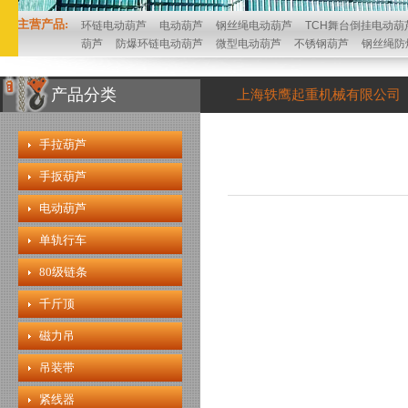
主营产品:
环链电动葫芦
电动葫芦
钢丝绳电动葫芦
TCH舞台倒挂电动葫
葫芦
防爆环链电动葫芦
微型电动葫芦
不锈钢葫芦
钢丝绳防
产品分类
上海轶鹰起重机械有限公司
手拉葫芦
手扳葫芦
电动葫芦
单轨行车
80级链条
千斤顶
磁力吊
吊装带
紧线器