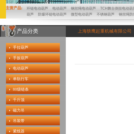
主营产品:
环链电动葫芦
电动葫芦
钢丝绳电动葫芦
TCH舞台倒挂电动葫
葫芦
防爆环链电动葫芦
微型电动葫芦
不锈钢葫芦
钢丝绳防
产品分类
上海轶鹰起重机械有限公司
手拉葫芦
手扳葫芦
电动葫芦
单轨行车
80级链条
千斤顶
磁力吊
吊装带
紧线器